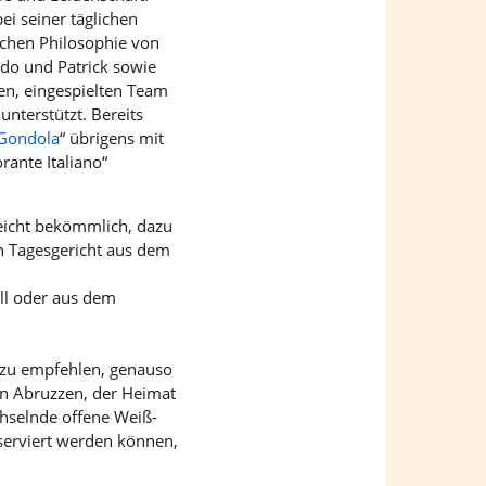
ei seiner täglichen
ichen Philosophie von
do und Patrick sowie
en, eingespielten Team
unterstützt. Bereits
 Gondola
“ übrigens mit
orante Italiano“
leicht bekömmlich, dazu
in Tagesgericht aus dem
ill oder aus dem
d zu empfehlen, genauso
en Abruzzen, der Heimat
hselnde offene Weiß-
serviert werden können,