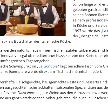
Schon lange wird er b
gelebten gastfreundl
seinen Söhnen Riccar
seinem professionell
in Küche und Service 
1997 wurde das „
La
der „Insegna del Rist
et – als Botschafter der italienische Küche.
te werden natürlich aus immer frischen Zutaten zubereitet, sind 
 innovativ – egal ob mediterraner Klassiker von der Karte oder e
, umfangreichen Tagesangebot.
rische Schwerpunkt im „
La Gondola
“ liegt bei edlem Fisch vom Gr
ganze Exemplare werde direkt am Tisch fachmännisch filetiert.
herzhafte Fleischgerichte, hausgemachte Pasta und Desserts sin
elen ausgesuchten, schmackhaften, saisonalen Spezialitäten aus d
le Pavone. Dazu werden gute Weine aus den Abruzzen sowie wec
ne aus ganz verschiedenen Anbaugebieten, die auch in Flaschen 