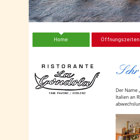
Home
Öffnungszeiten
Der Name 
Italien an 
abwechslung